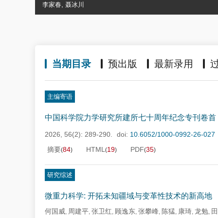
,
李家春
聂冰川
当期目录
预出版
最新录用
主编寄语
中国科学院力学研究所建所七十周年纪念专刊卷首
2026, 56(2): 289-290.
doi:
10.6052/1000-0992-26-027
摘要
84
HTML
19
PDF
35
(
)
(
)
(
)
研究综述
微重力科学: 开拓未知疆域与变革性技术的新高地
何国威
周建平
张卫红
顾逸东
张攀峰
陈猛
康琦
龙勉
田
,
,
,
,
,
,
,
,