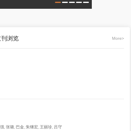
过刊浏览
More>
强
张璐
巴金
朱继宏
王丽珍
吕守
,
,
,
,
,