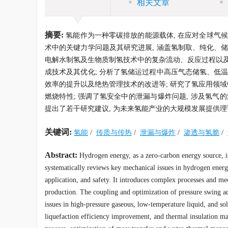
相关文章
摘要:
氢能作为一种零碳排放的能源载体, 在应对全球气
术中的关键力学问题及其研究进展, 涵盖氢制取、纯化、
电解水制氢及生物质制氢技术中的复杂流动、反应过程以及
成技术及其优化; 分析了氢储运过程中高压气态储氢、低
效率的提升以及绝热管理技术的改进等; 研究了氢应用领
燃烧特性; 强调了氢安全中的泄漏与爆炸问题, 涉及氢气
提出了若干研究建议, 为未来氢能产业的大规模发展提供理
关键词:
氢能
/
传质与传热
/
泄漏与爆炸
/
渗透与氢脆
/
Abstract:
Hydrogen energy, as a zero-carbon energy source, i
systematically reviews key mechanical issues in hydrogen energy
application, and safety. It introduces complex processes and me
production. The coupling and optimization of pressure swing a
issues in high-pressure gaseous, low-temperature liquid, and sol
liquefaction efficiency improvement, and thermal insulation man