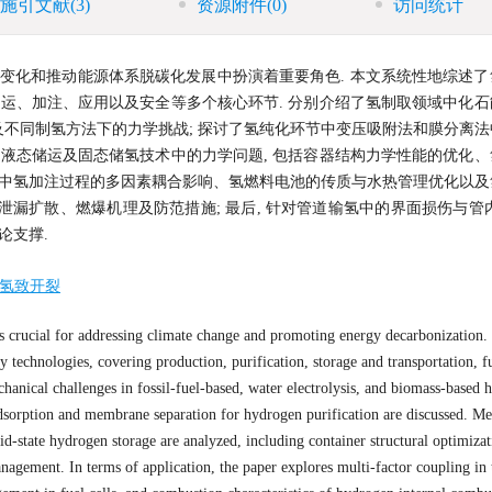
施引文献
(3)
资源附件
(0)
访问统计
候变化和推动能源体系脱碳化发展中扮演着重要角色. 本文系统性地综述
储运、加注、应用以及安全等多个核心环节. 分别介绍了氢制取领域中化
不同制氢方法下的力学挑战; 探讨了氢纯化环节中变压吸附法和膜分离法
温液态储运及固态储氢技术中的力学问题, 包括容器结构力学性能的优化
域中氢加注过程的多因素耦合影响、氢燃料电池的传质与水热管理优化以及
的泄漏扩散、燃爆机理及防范措施; 最后, 针对管道输氢中的界面损伤与管
论支撑.
氢致开裂
s crucial for addressing climate change and promoting energy decarbonization.
 technologies, covering production, purification, storage and transportation, f
chanical challenges in fossil-fuel-based, water electrolysis, and biomass-based
dsorption and membrane separation for hydrogen purification are discussed. Me
id-state hydrogen storage are analyzed, including container structural optimizat
agement. In terms of application, the paper explores multi-factor coupling in 