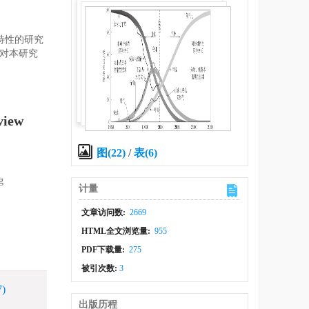
特性的研究
) 对本研究
view
图(22)
/
表(6)
g
计量
文章访问数:
2669
HTML全文浏览量:
955
PDF下载量:
275
被引次数:
3
7)
出版历程