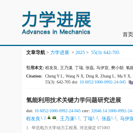
首
文章导航
>
力学进展
>
2025
>
55(3): 642-705
引用本文:
程友良, 王乃潇, 丁瑞, 张磊, 马伊宣, 樊小朝. 氢能
Citation:
Cheng Y L, Wang N X, Ding R, Zhang L, Ma Y X, Fa
55(3): 642-705
doi:
10.6052/1000-0992-24-045
氢能利用技术关键力学问题研究进展
doi:
10.6052/1000-0992-24-045
cstr:
32046.14.1000-0992-24
1, 2
,
,
1, 2
1, 2
1, 2
程友良
,
王乃潇
,
丁瑞
,
张磊
,
马伊
1.
华北电力大学动力工程系, 河北保定 071003