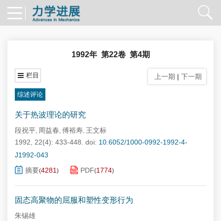
1992年 第22卷 第4期
栏目
上一期
|
下一期
综述评论
关于热波理论的研究
段祝平
周益春
傅裕寿
王文标
,
,
,
1992, 22(4): 433-448.
doi:
10.6052/1000-0992-1992-4-
J1992-043
摘要
4281
PDF
1774
(
)
(
)
固态高聚物的屈服和塑性变形行为
朱锡雄