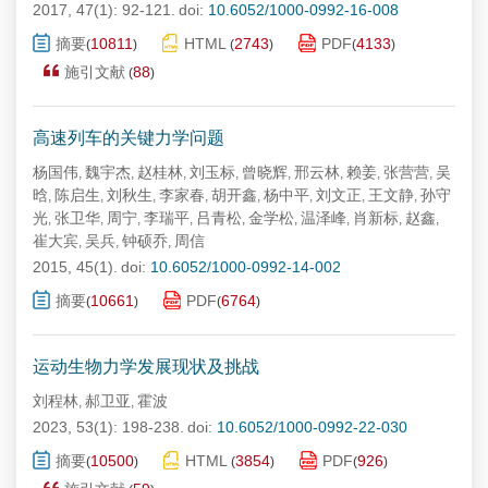
2017, 47(1): 92-121.
doi:
10.6052/1000-0992-16-008
摘要
10811
HTML
2743
PDF
4133
(
)
(
)
(
)
施引文献
88
(
)
高速列车的关键力学问题
杨国伟
魏宇杰
赵桂林
刘玉标
曾晓辉
邢云林
赖姜
张营营
吴
,
,
,
,
,
,
,
,
晗
陈启生
刘秋生
李家春
胡开鑫
杨中平
刘文正
王文静
孙守
,
,
,
,
,
,
,
,
光
张卫华
周宁
李瑞平
吕青松
金学松
温泽峰
肖新标
赵鑫
,
,
,
,
,
,
,
,
,
崔大宾
吴兵
钟硕乔
周信
,
,
,
2015, 45(1).
doi:
10.6052/1000-0992-14-002
摘要
10661
PDF
6764
(
)
(
)
运动生物力学发展现状及挑战
刘程林
郝卫亚
霍波
,
,
2023, 53(1): 198-238.
doi:
10.6052/1000-0992-22-030
摘要
10500
HTML
3854
PDF
926
(
)
(
)
(
)