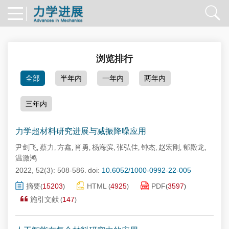
浏览排行
全部
半年内
一年内
两年内
三年内
力学超材料研究进展与减振降噪应用
尹剑飞
蔡力
方鑫
肖勇
杨海滨
张弘佳
钟杰
赵宏刚
郁殿龙
,
,
,
,
,
,
,
,
,
温激鸿
2022, 52(3): 508-586.
doi:
10.6052/1000-0992-22-005
摘要
15203
HTML
4925
PDF
3597
(
)
(
)
(
)
施引文献
147
(
)