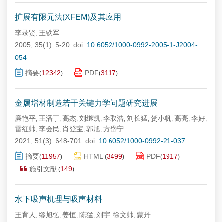
扩展有限元法(XFEM)及其应用
李录贤
王铁军
,
2005, 35(1): 5-20.
doi:
10.6052/1000-0992-2005-1-J2004-
054
摘要
12342
PDF
3117
(
)
(
)
金属增材制造若干关键力学问题研究进展
廉艳平
王潘丁
高杰
刘继凯
李取浩
刘长猛
贺小帆
高亮
李好
,
,
,
,
,
,
,
,
,
雷红帅
李会民
肖登宝
郭旭
方岱宁
,
,
,
,
2021, 51(3): 648-701.
doi:
10.6052/1000-0992-21-037
摘要
11957
HTML
3499
PDF
1917
(
)
(
)
(
)
施引文献
149
(
)
水下吸声机理与吸声材料
王育人
缪旭弘
姜恒
陈猛
刘宇
徐文帅
蒙丹
,
,
,
,
,
,