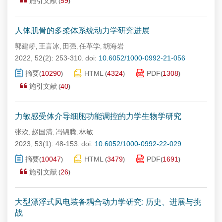
施引文献
59
(
)
人体肌骨的多柔体系统动力学研究进展
郭建峤
王言冰
田强
任革学
胡海岩
,
,
,
,
2022, 52(2): 253-310.
doi:
10.6052/1000-0992-21-056
摘要
10290
HTML
4324
PDF
1308
(
)
(
)
(
)
施引文献
40
(
)
力敏感受体介导细胞功能调控的力学生物学研究
张欢
赵国清
冯锦腾
林敏
,
,
,
2023, 53(1): 48-153.
doi:
10.6052/1000-0992-22-029
摘要
10047
HTML
3479
PDF
1691
(
)
(
)
(
)
施引文献
26
(
)
大型漂浮式风电装备耦合动力学研究: 历史、进展与挑
战