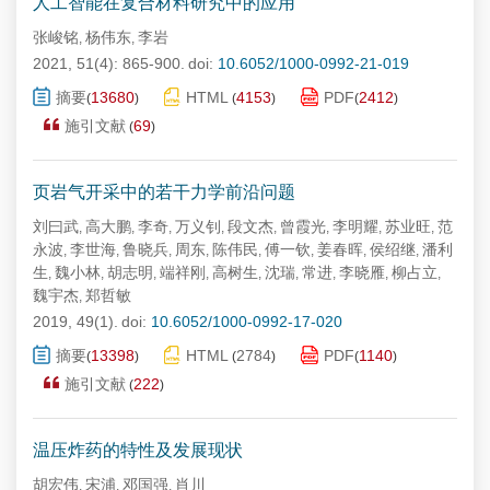
人工智能在复合材料研究中的应用
张峻铭
杨伟东
李岩
,
,
2021, 51(4): 865-900.
doi:
10.6052/1000-0992-21-019
摘要
13680
HTML
4153
PDF
2412
(
)
(
)
(
)
施引文献
69
(
)
页岩气开采中的若干力学前沿问题
刘曰武
高大鹏
李奇
万义钊
段文杰
曾霞光
李明耀
苏业旺
范
,
,
,
,
,
,
,
,
永波
李世海
鲁晓兵
周东
陈伟民
傅一钦
姜春晖
侯绍继
潘利
,
,
,
,
,
,
,
,
生
魏小林
胡志明
端祥刚
高树生
沈瑞
常进
李晓雁
柳占立
,
,
,
,
,
,
,
,
,
魏宇杰
郑哲敏
,
2019, 49(1).
doi:
10.6052/1000-0992-17-020
摘要
13398
HTML
2784
PDF
1140
(
)
(
)
(
)
施引文献
222
(
)
温压炸药的特性及发展现状
胡宏伟
宋浦
邓国强
肖川
,
,
,