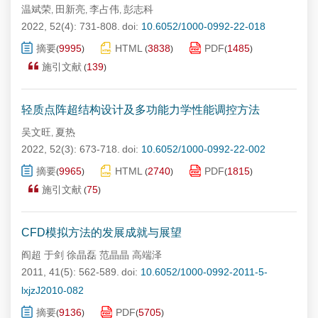
温斌荣
田新亮
李占伟
彭志科
,
,
,
2022, 52(4): 731-808.
doi:
10.6052/1000-0992-22-018
摘要
9995
HTML
3838
PDF
1485
(
)
(
)
(
)
施引文献
139
(
)
轻质点阵超结构设计及多功能力学性能调控方法
吴文旺
夏热
,
2022, 52(3): 673-718.
doi:
10.6052/1000-0992-22-002
摘要
9965
HTML
2740
PDF
1815
(
)
(
)
(
)
施引文献
75
(
)
CFD模拟方法的发展成就与展望
阎超 于剑 徐晶磊 范晶晶 高端泽
2011, 41(5): 562-589.
doi:
10.6052/1000-0992-2011-5-
lxjzJ2010-082
摘要
9136
PDF
5705
(
)
(
)