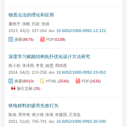
物质点法的理论和应用
廉艳平
张帆
刘岩
张雄
,
,
,
2013, 43(2): 237-264.
doi:
10.6052/1000-0992-12-122
摘要
8676
PDF
5108
(
)
(
)
深度学习赋能结构拓扑优化设计方法研究
陈小前
张泽雨
李昱
姚雯
周炜恩
,
,
,
,
2024, 54(2): 213-258.
doi:
10.6052/1000-0992-23-052
摘要
8410
HTML
2540
PDF
1636
(
)
(
)
(
)
施引文献
26
(
)
铁电材料的疲劳失效行为
陈渝
周华将
谢少雄
徐倩
朱建国
王清远
,
,
,
,
,
2021, 51(4): 755-791.
doi:
10.6052/1000-0992-20-030