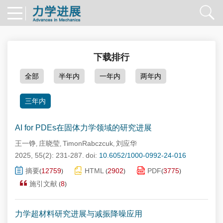
下载排行
全部
半年内
一年内
两年内
三年内
AI for PDEs在固体力学领域的研究进展
王一铮
庄晓莹
TimonRabczcuk
刘应华
,
,
,
2025, 55(2): 231-287.
doi:
10.6052/1000-0992-24-016
摘要
12759
HTML
2902
PDF
3775
(
)
(
)
(
)
施引文献
8
(
)
力学超材料研究进展与减振降噪应用