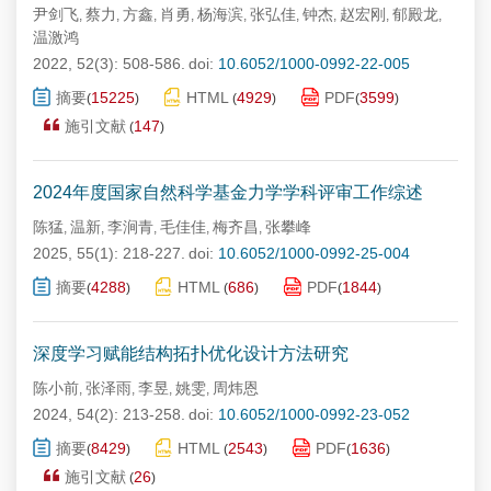
尹剑飞
蔡力
方鑫
肖勇
杨海滨
张弘佳
钟杰
赵宏刚
郁殿龙
,
,
,
,
,
,
,
,
,
温激鸿
2022, 52(3): 508-586.
doi:
10.6052/1000-0992-22-005
摘要
15225
HTML
4929
PDF
3599
(
)
(
)
(
)
施引文献
147
(
)
2024年度国家自然科学基金力学学科评审工作综述
陈猛
温新
李涧青
毛佳佳
梅齐昌
张攀峰
,
,
,
,
,
2025, 55(1): 218-227.
doi:
10.6052/1000-0992-25-004
摘要
4288
HTML
686
PDF
1844
(
)
(
)
(
)
深度学习赋能结构拓扑优化设计方法研究
陈小前
张泽雨
李昱
姚雯
周炜恩
,
,
,
,
2024, 54(2): 213-258.
doi:
10.6052/1000-0992-23-052
摘要
8429
HTML
2543
PDF
1636
(
)
(
)
(
)
施引文献
26
(
)