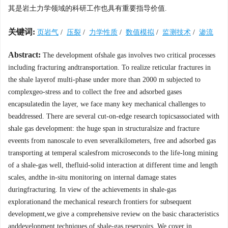
其是岩土力学领域的科研工作也具有重要指导价值.
关键词:
页岩气
/
压裂
/
力学性质
/
数值模拟
/
监测技术
/
渗流
Abstract:
The development ofshale gas involves two critical processes
including fracturing andtransportation. To realize reticular fractures in
the shale layerof multi-phase under more than 2000 m subjected to
complexgeo-stress and to collect the free and adsorbed gases
encapsulatedin the layer, we face many key mechanical challenges to
beaddressed. There are several cut-on-edge research topicsassociated with
shale gas development: the huge span in structuralsize and fracture
eveents from nanoscale to even severalkilometers, free and adsorbed gas
transporting at temperal scalesfrom microseconds to the life-long mining
of a shale-gas well, thefluid-solid interaction at different time and length
scales, andthe in-situ monitoring on internal damage states
duringfracturing. In view of the achievements in shale-gas
explorationand the mechanical research frontiers for subsequent
development,we give a comprehensive review on the basic characteristics
anddevelopment techniques of shale-gas reservoirs. We cover in