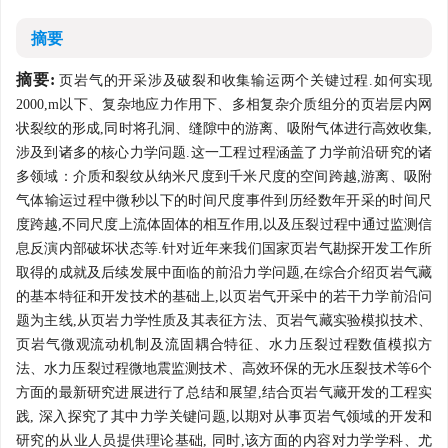
摘要
摘要:
页岩气的开采涉及破裂和收集输运两个关键过程.如何实现
2000,m以下、复杂地应力作用下、多相复杂介质组分的页岩层内网
状裂纹的形成,同时将孔洞、缝隙中的游离、吸附气体进行高效收集,
涉及到诸多的核心力学问题.这一工程过程涵盖了力学前沿研究的诸
多领域：介质和裂纹从纳米尺度到千米尺度的空间跨越,游离、吸附
气体输运过程中微秒以下的时间尺度事件到历经数年开采的时间尺
度跨越,不同尺度上流体固体的相互作用,以及压裂过程中通过监测信
息反演内部破坏状态等.针对近年来我们国家页岩气勘探开发工作所
取得的成就及后续发展中面临的前沿力学问题,在综合介绍页岩气藏
的基本特征和开发技术的基础上,以页岩气开采中的若干力学前沿问
题为主线,从页岩力学性质及其表征方法、页岩气藏实验模拟技术、
页岩气微观流动机制及流固耦合特征、水力压裂过程数值模拟方
法、水力压裂过程微地震监测技术、高效环保的无水压裂技术等6个
方面的最新研究进展进行了总结和展望,结合页岩气藏开发的工程实
践, 深入探究了其中力学关键问题,以期对从事页岩气领域的开发和
研究的从业人员提供理论基础, 同时,该方面的内容对力学学科、尤