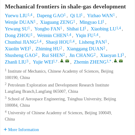
Mechanical frontiers in shale-gas development
1,4
1
1
1
Yuewu LIU
,
Dapeng GAO
,
Qi LI
,
Yizhao WAN
,
1
1
1
Wenjie DUAN
,
Xiaguang ZENG
,
Mingyao LI
,
1
1
1
1,4
Yewang SU
,
Yongbo FAN
,
Shihai LI
,
Xiaobing LU
,
1
1,4
1,4
Dong ZHOU
,
Weimin CHEN
,
Yiqin FU
,
1,4
1,4
1
Chunhui JIANG
,
Shaoji HOU
,
Lisheng PAN
,
1
2
2
Xiaolin WEI
,
Zhiming HU
,
Xianggang DUAN
,
2
2
2
3
Shusheng GAO
,
Rui SHEN
,
Jin CHANG
,
Xiaoyan LI
,
3
1,†
,
,
1,*
,
,
Zhanli LIU
,
Yujie WEI
,
Zhemin ZHENG
1
Institute of Mechanics, Chinese Academy of Sciences, Beijing
100190, China
2
Petroleum Exploration and Development Research Institute
Langfang Branch,Langfang 065007, China
3
School of Aerospace Engineering, Tsinghua University, Beijing
100084, China
4
University of Chinese Academy of Sciences, Beijing 100049,
China
More Information