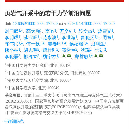
页岩气开采中的若干力学前沿问题
doi:
10.6052/1000-0992-17-020
cstr:
32046.14.1000-0992-17-020
1,4
1
1
1
1
1
刘曰武
,
高大鹏
,
李奇
,
万义钊
,
段文杰
,
曾霞光
,
1
1
1
1
1,4
1
李明耀
,
苏业旺
,
范永波
,
李世海
,
鲁晓兵
,
周东
,
1,4
1,4
1,4
1,4
1
陈伟民
,
傅一钦
,
姜春晖
,
侯绍继
,
潘利生
,
1
2
2
2
2
2
魏小林
,
胡志明
,
端祥刚
,
高树生
,
沈瑞
,
常进
,
3
3
1,†
,
,
1,*
,
,
李晓雁
,
柳占立
,
魏宇杰
,
郑哲敏
1
中国科学院力学研究所, 北京 100190
2
中国石油勘探开发研究院廊坊分院, 河北廊坊 065007
3
清华大学航天航空学院, 北京 100084
4
中国科学院大学, 北京 100049
基金项目:
国家十三五重大专项《页岩气气藏工程及采气工艺技术》
(2016ZX05037)、国家重点基础研究发展计划(973) “中国南方海相页
岩气高效开发的基础研究”(2013CB228000),中国科学院先导B 类项
目“复杂介质系统前沿与交叉力学”(XDB22020200).
详细信息