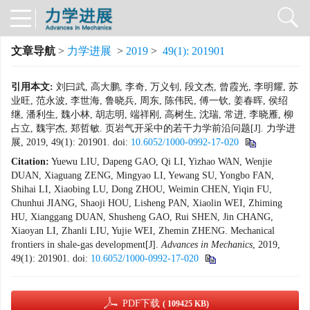
文章导航
>
力学进展
>
2019
>
49(1): 201901
引用本文:
刘曰武, 高大鹏, 李奇, 万义钊, 段文杰, 曾霞光, 李明耀, 苏
业旺, 范永波, 李世海, 鲁晓兵, 周东, 陈伟民, 傅一钦, 姜春晖, 侯绍
继, 潘利生, 魏小林, 胡志明, 端祥刚, 高树生, 沈瑞, 常进, 李晓雁, 柳
占立, 魏宇杰, 郑哲敏. 页岩气开采中的若干力学前沿问题[J]. 力学进
展, 2019, 49(1): 201901.
doi:
10.6052/1000-0992-17-020
Citation:
Yuewu LIU, Dapeng GAO, Qi LI, Yizhao WAN, Wenjie
DUAN, Xiaguang ZENG, Mingyao LI, Yewang SU, Yongbo FAN,
Shihai LI, Xiaobing LU, Dong ZHOU, Weimin CHEN, Yiqin FU,
Chunhui JIANG, Shaoji HOU, Lisheng PAN, Xiaolin WEI, Zhiming
HU, Xianggang DUAN, Shusheng GAO, Rui SHEN, Jin CHANG,
Xiaoyan LI, Zhanli LIU, Yujie WEI, Zhemin ZHENG. Mechanical
frontiers in shale-gas development[J].
Advances in Mechanics
, 2019,
49(1): 201901.
doi:
10.6052/1000-0992-17-020
PDF下载
( 109425 KB)