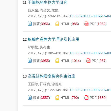
干细胞的生物力学研究
11
吕东媛
周吕文
龙勉
,
,
2017, 47(1): 534-585.
doi:
10.6052/1000-0992-16-0
摘要
3956
HTML
985
PDF
1962
(
)
(
)
(
)
船舶声弹性力学理论及其应用
12
邹明松
吴有生
,
2017, 47(1): 385-428.
doi:
10.6052/1000-0992-16-0
摘要
3955
HTML
1014
PDF
967
(
)
(
)
(
)
高温结构蠕变裂尖拘束效应
13
王国珍
轩福贞
涂善东
,
,
2017, 47(1): 122-149.
doi:
10.6052/1000-0992-16-0
摘要
3557
HTML
790
PDF
1680
(
)
(
)
(
)