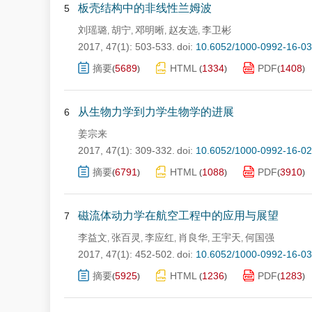
板壳结构中的非线性兰姆波
5
刘瑶璐
胡宁
邓明晰
赵友选
李卫彬
,
,
,
,
2017, 47(1): 503-533.
doi:
10.6052/1000-0992-16-0
摘要
5689
HTML
1334
PDF
1408
(
)
(
)
(
)
从生物力学到力学生物学的进展
6
姜宗来
2017, 47(1): 309-332.
doi:
10.6052/1000-0992-16-0
摘要
6791
HTML
1088
PDF
3910
(
)
(
)
(
)
磁流体动力学在航空工程中的应用与展望
7
李益文
张百灵
李应红
肖良华
王宇天
何国强
,
,
,
,
,
2017, 47(1): 452-502.
doi:
10.6052/1000-0992-16-0
摘要
5925
HTML
1236
PDF
1283
(
)
(
)
(
)