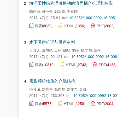
海洋柔性结构涡激振动的流固耦合机理和响应
2
陈伟民
付一钦
郭双喜
姜春晖
,
,
,
2017, 47(1): 25-91.
doi:
10.6052/1000-0992-16-005
摘要
8039
HTML
1350
PDF
2602
(
)
(
)
(
)
水下吸声机理与吸声材料
3
王育人
缪旭弘
姜恒
陈猛
刘宇
徐文帅
蒙丹
,
,
,
,
,
,
2017, 47(1): 92-121.
doi:
10.6052/1000-0992-16-008
摘要
10810
HTML
2743
PDF
4133
(
)
(
)
(
)
密集颗粒物质的介观结构
4
孙其诚
刘晓星
张国华
刘传奇
金峰
,
,
,
,
2017, 47(1): 263-308.
doi:
10.6052/1000-0992-16-0
摘要
5578
HTML
1258
PDF
2004
(
)
(
)
(
)