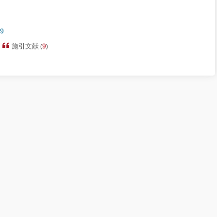
29
施引文献
9
(
)
数据政策
投稿指南
审稿政策
道德声明
期刊订阅
版权所有 《力学进展》编辑部
京ICP备05039218号-1