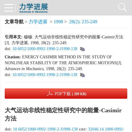
文章导航
>
力学进展
>
1998
>
28(2): 235-249
引用本文:
穆穆. 大气运动非线性稳定性研究中的能量-Casimir方法
[J]. 力学进展, 1998, 28(2): 235-249.
doi:
10.6052/1000-0992-1998-2-J1998-138
Citation:
ENERGY CASIMIR METHOD IN THE STUDY OF
NONLINEAR STABILITY OF THE ATMOSPHERIC MOTIONS[J].
Advances in Mechanics
, 1998, 28(2): 235-249.
doi:
10.6052/1000-0992-1998-2-J1998-138
PDF下载
( 289 KB)
大气运动非线性稳定性研究中的能量-Casimir
方法
doi:
10.6052/1000-0992-1998-2-J1998-138
cstr:
32046.14.1000-0992-