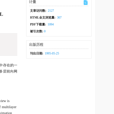
计量
文章访问数:
2127
L
HTML全文浏览量:
307
PDF下载量:
1094
被引次数:
0
出版历程
刊出日期:
1995-05-25
中存在的一
多层前向网
view is
f multilayer
oximation