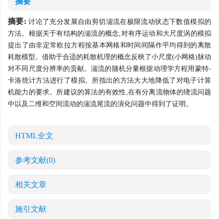
摘要
摘要:
讨论了充分发展自由剪切湍流在极限流动状态下数值模拟的
方法。根据关于有结构的湍流的概念,对有序运动和大尺度涡的模拟
提出了由非定常欧拉方程按基本网格和时间间隔作平均得到的离散
耗散模型。借助于合适的耗散机理的概念反映了小尺度(小网格)脉动
对不同尺度分辨率的贡献。湍流的随机分量根据动理学方程用蒙特-
卡洛统计方法进行了模拟。所指出的方法大大地降低了对电子计算
机能力的要求。所建议的算法的有效性,在有分离流物体的绕流问题
中以及二维和空间流动的湍流尾流的演化问题中得到了证明。
HTML全文
参考文献
(0)
相关文章
施引文献