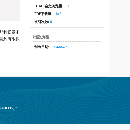
HTML全文浏览量:
130
PDF下载量:
1043
被引次数:
0
那种初发不
出版历程
意到有限振
刊出日期:
1984-08-25
stam.org.cn