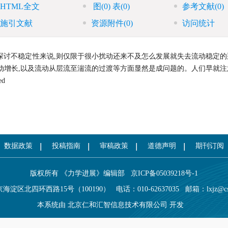
HTML全文
图
(0)
表
(0)
参考文献
(0)
施引文献
资源附件
(0)
访问统计
探讨不稳定性来说,则仅限于很小扰动还来不及怎么发展就失去流动稳定的
动增长,以及流动从层流至湍流的过渡等方面显然是成问题的。人们早就注
d
数据政策
投稿指南
审稿政策
道德声明
期刊订阅
版权所有 《力学进展》编辑部
京ICP备05039218号-1
海淀区北四环西路15号（100190）
电话：010-62637035
邮箱：
lxjz@c
本系统由
北京仁和汇智信息技术有限公司
开发