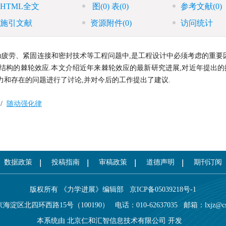
HTML全文
图
(0)
表
(0)
参考文献
(0)
施引文献
资源附件
(0)
访问统计
疲劳、紧固连接和密封技术等工程问题中,是工程设计中必须考虑的重要因
结构的棘轮效应.本文介绍近年来棘轮效应的最新研究进展,对近年提出的
力和存在的问题进行了讨论,并对今后的工作提出了建议.
/
随动强化律
数据政策
投稿指南
审稿政策
道德声明
期刊订阅
版权所有 《力学进展》编辑部
京ICP备05039218号-1
海淀区北四环西路15号（100190）
电话：010-62637035
邮箱：
lxjz@c
本系统由
北京仁和汇智信息技术有限公司
开发