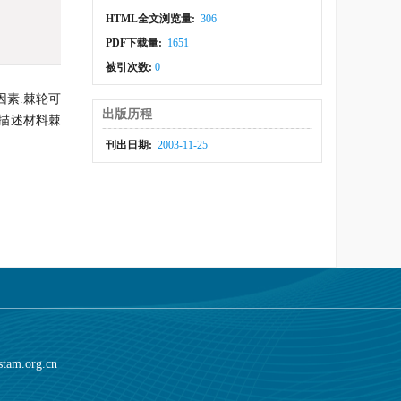
HTML全文浏览量:
306
PDF下载量:
1651
被引次数:
0
素.棘轮可
出版历程
描述材料棘
刊出日期:
2003-11-25
stam.org.cn