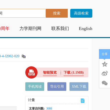
高级检索
0周年
力学期刊网
联系我们
English
分享
3-4-J2002-020
智能预览
下载
(1.1MB)
手机阅读
导出引用
XML下载
计量
文章访问数:
3088