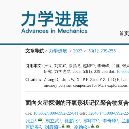
首
文章导航
>
力学进展
>
2023
>
53(1): 239-255
引用本文:
张豆, 刘立武, 徐鹏飞, 赵印中, 李奇峰, 兰鑫,
研究. 力学进展, 2023, 53(1): 239-255
doi:
10.605
Citation:
Zhang D, Liu L W, Xu P F, Zhao Y Z, Li Q F, Lan 
memory polymer composites for Mars explorations
面向火星探测的环氧形状记忆聚合物复合
doi:
10.6052/1000-0992-22-041
cstr:
32046.14.1000-0992-22
1
,
1
1
2
3
张豆
,
刘立武
,
徐鹏飞
,
赵印中
,
李奇峰
,
兰
2
1
,
,
3
,
,
何延春
,
刘彦菊
,
冷劲松