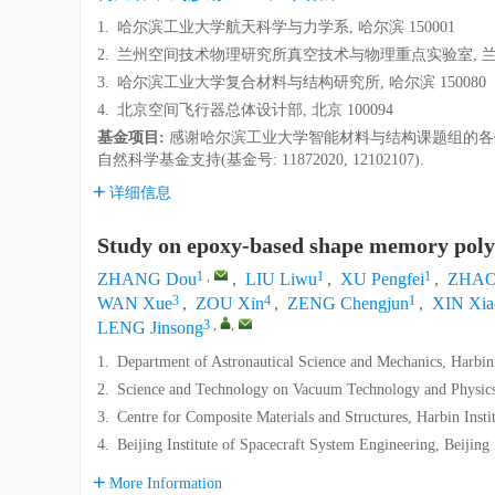
1.
哈尔滨工业大学航天科学与力学系, 哈尔滨 150001
2.
兰州空间技术物理研究所真空技术与物理重点实验室, 兰州 
3.
哈尔滨工业大学复合材料与结构研究所, 哈尔滨 150080
4.
北京空间飞行器总体设计部, 北京 100094
基金项目:
感谢哈尔滨工业大学智能材料与结构课题组的各位
自然科学基金支持(基金号: 11872020, 12102107).
详细信息
Study on epoxy-based shape memory poly
1
,
1
1
ZHANG Dou
,
LIU Liwu
,
XU Pengfei
,
ZHAO 
3
4
1
WAN Xue
,
ZOU Xin
,
ZENG Chengjun
,
XIN Xia
3
,
,
LENG Jinsong
1.
Department of Astronautical Science and Mechanics, Harbin
2.
Science and Technology on Vacuum Technology and Physics 
3.
Centre for Composite Materials and Structures, Harbin Inst
4.
Beijing Institute of Spacecraft System Engineering, Beijin
More Information