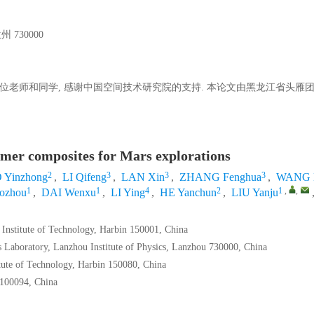
730000
老师和同学, 感谢中国空间技术研究院的支持. 本论文由黑龙江省头雁
mer composites for Mars explorations
2
3
3
3
Yinzhong
,
LI Qifeng
,
LAN Xin
,
ZHANG Fenghua
,
WANG L
1
1
4
2
1
,
,
ozhou
,
DAI Wenxu
,
LI Ying
,
HE Yanchun
,
LIU Yanju
 Institute of Technology, Harbin 150001, China
Laboratory, Lanzhou Institute of Physics, Lanzhou 730000, China
itute of Technology, Harbin 150080, China
g 100094, China