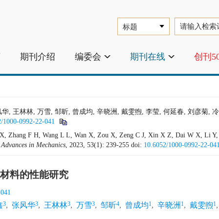
页
期刊介绍
编委会
期刊在线
创刊5
 张风华, 王林林, 万雪, 邹昕, 曾成均, 辛晓洲, 戴雯煦, 李莹, 何延春,
2/1000-0992-22-041
X, Zhang F H, Wang L L, Wan X, Zou X, Zeng C J, Xin X Z, Dai W X, Li Y, H
.
Advances
in
Mechanics
, 2023, 53(1): 239-255
doi:
10.6052/1000-0992-22-04
材料的性能研究
-041
3
3
3
3
4
1
1
1
鑫
,
张风华
,
王林林
,
万雪
,
邹昕
,
曾成均
,
辛晓洲
,
戴雯煦