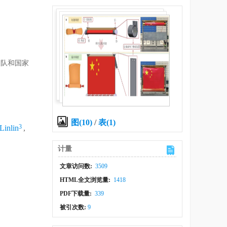
团队和国家
图(10)
/
表(1)
3
inlin
,
,
计量
文章访问数:
3509
HTML全文浏览量:
1418
PDF下载量:
339
被引次数:
9