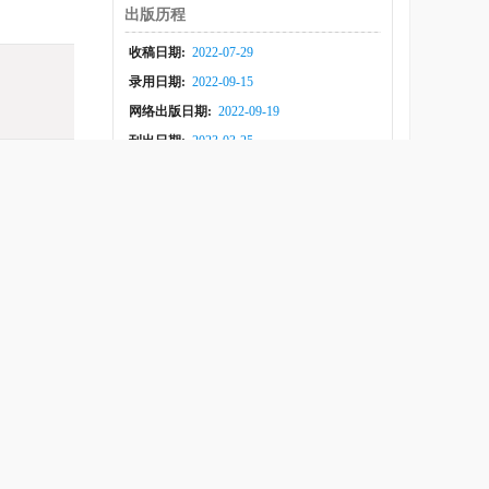
出版历程
收稿日期:
2022-07-29
录用日期:
2022-09-15
网络出版日期:
2022-09-19
刊出日期:
2023-03-25
的神秘面纱.
族飞天揽月的
软着陆, 率先
成了月球探测
有温暖潮湿的
过是回答宇宙
测至关重要.
、阿联酋、中
“希望号”火星
长征五号遥四