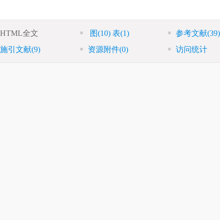
HTML全文
图
(10)
表
(1)
参考文献
(39)
施引文献
(9)
资源附件
(0)
访问统计
志士的诗词歌赋中, 月亮也作为寄托思乡情愫的载体, 人们一直试图解开月亮
2007年“嫦娥一号”成功完成了绕月任务(
欧阳自远等2010
), 实现了中华民
并把“玉兔”带到了月球上(
孙泽洲等2014
); 2019年嫦娥四号首次于月球背面
, 嫦娥五号更是将月球表面的土壤成功带回(
Qian et al. 2021
). 至此, 我国完
探测积累经验, 而火星探测则是为了探索生命的起源. 30多亿年前, 火星
些适合生存的条件是生命繁衍的关键. 这样的过程在火星上是否真实存在
 火星是否适合人类大规模迁移也有大量的科学问题尚未解决, 因此火星探
验, 并完成了所有的火星表面着陆任务. 在过去的几十年里, 日本、印度
了三次火星探测任务(
Zheng 2020
). 7月20日, 在美国的技术支持下, 阿联酋
界的首次星际探索, “希望号”将对火星大气开展科学研究. 7月23日, 中国用