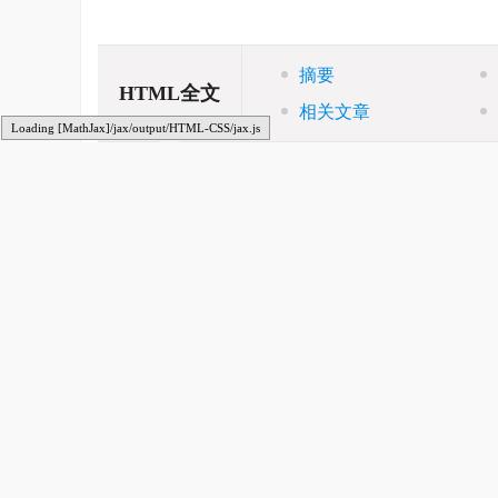
摘要
HTML全文
相关文章
Loading [MathJax]/jax/output/HTML-CSS/jax.js
1. 引 言
自古以来, 我国就流传着“嫦娥奔月”的神话, 在文人
自2014年起, 我国正式开展月球探测任务——“嫦娥工程”. 
千年夙愿; 2013年“嫦娥三号”成功着陆于月球虹湾地区, 
在月球背面印上了中国足迹(
吴伟仁等2017
); 2020年
的“绕、落、回”三步走计划. 探月的成功是为了给其他星球
气候、强大的磁场、稠密的大气层等类似地球的环境, 这
中是否只有地球上存在生命体这个问题的关键. 另一方面,
美国此前已经执行了20余次火星探测任务, 积累了丰富的经
国和欧洲都相继加入了火星探测俱乐部. 2020年人类迎来
探测器在日本发射升空(
Wadhi et al. 2021
). 作为阿拉伯世