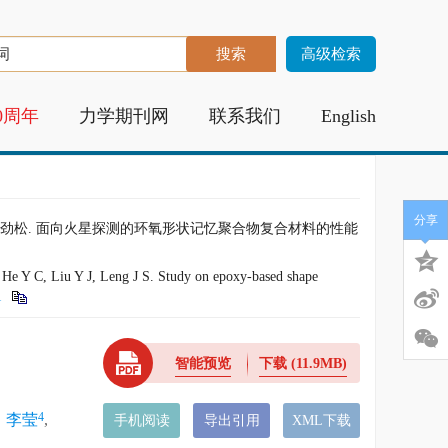
高级检索
0周年
力学期刊网
联系我们
English
分享
 刘彦菊, 冷劲松. 面向火星探测的环氧形状记忆聚合物复合材料的性能
e Y C, Liu Y J, Leng J S. Study on epoxy-based shape
1
智能预览
下载
(11.9MB)
4
,
李莹
,
手机阅读
导出引用
XML下载