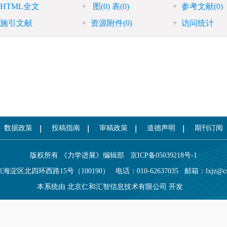
HTML全文
图
(0)
表
(0)
参考文献
(0)
施引文献
资源附件
(0)
访问统计
数据政策
投稿指南
审稿政策
道德声明
期刊订阅
版权所有 《力学进展》编辑部
京ICP备05039218号-1
海淀区北四环西路15号（100190）
电话：010-62637035
邮箱：
lxjz@c
本系统由
北京仁和汇智信息技术有限公司
开发