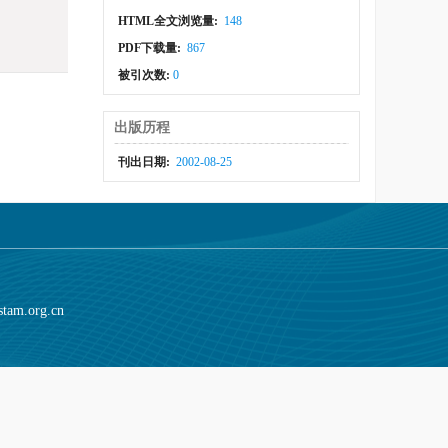
HTML全文浏览量:
148
PDF下载量:
867
被引次数:
0
出版历程
刊出日期:
2002-08-25
stam.org.cn