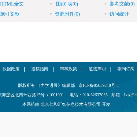
HTML全文
图
(0)
表
(0)
参考文献
(0)
施引文献
资源附件
(0)
访问统计
数据政策
投稿指南
审稿政策
道德声明
期刊订阅
版权所有 《力学进展》编辑部
京ICP备05039218号-1
海淀区北四环西路15号（100190）
电话：010-62637035
邮箱：
lxjz@c
本系统由
北京仁和汇智信息技术有限公司
开发