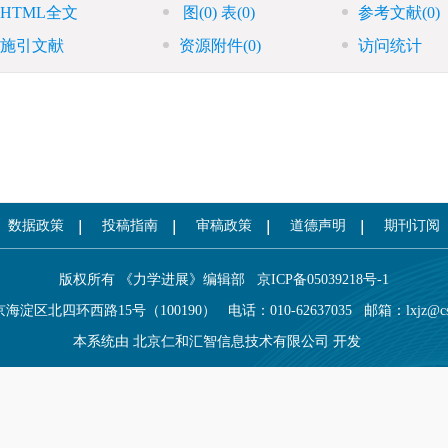
HTML全文
图
(0)
表
(0)
参考文献
(0)
施引文献
资源附件
(0)
访问统计
数据政策
投稿指南
审稿政策
道德声明
期刊订阅
版权所有 《力学进展》编辑部
京ICP备05039218号-1
海淀区北四环西路15号（100190）
电话：010-62637035
邮箱：
lxjz@c
本系统由
北京仁和汇智信息技术有限公司
开发