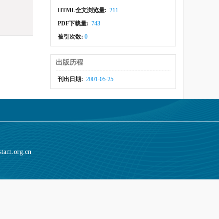
HTML全文浏览量:
211
PDF下载量:
743
被引次数:
0
出版历程
刊出日期:
2001-05-25
stam.org.cn