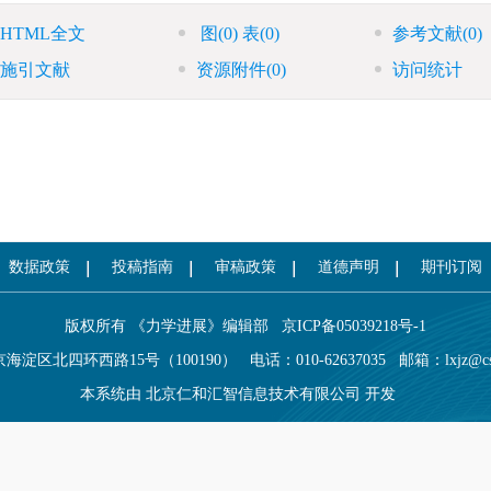
HTML全文
图
(0)
表
(0)
参考文献
(0)
施引文献
资源附件
(0)
访问统计
数据政策
投稿指南
审稿政策
道德声明
期刊订阅
版权所有 《力学进展》编辑部
京ICP备05039218号-1
海淀区北四环西路15号（100190）
电话：010-62637035
邮箱：
lxjz@c
本系统由
北京仁和汇智信息技术有限公司
开发