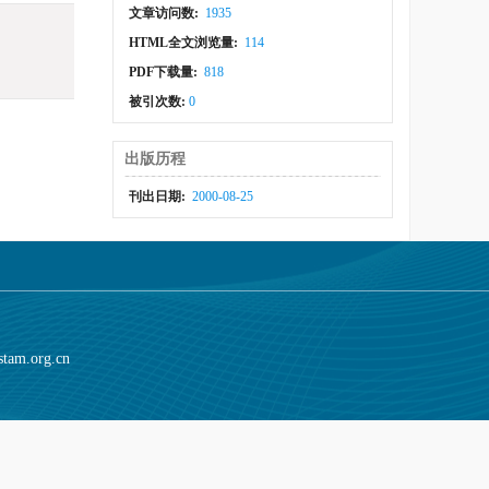
文章访问数:
1935
HTML全文浏览量:
114
PDF下载量:
818
被引次数:
0
出版历程
刊出日期:
2000-08-25
stam.org.cn