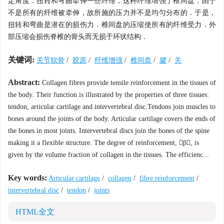
定角度．扭转和弯曲牵伸一些纤维，这种纤维增强了椎间盘．由于
不是所有的纤维被牵伸，故所施的压力并不是均匀分布的．于是，
扭转和弯曲是潜在的损伤力．椎间盘的压缩使所有的纤维受力．外
部压缩会损伤脊椎的骨头而无损于环状结构．
关键词:
关节软骨
/
胶原
/
纤维增强
/
椎间盘
/
腱
/
关
Abstract:
Collagen fibres provide tensile reinforcement in the tissues of
the body. Their function is illustrated by the properties of three tissues:
tendon, articular cartilage and intervertebral disc.Tendons join muscles to
bones around the joints of the body. Articular cartilage covers the ends of
the bones in most joints. Intervertebral discs join the bones of the spine
making it a flexible structure. The degree of reinforcement, β, is
given by the volume fraction of collagen in the tissues. The efficienc...
Key words:
Articular cartilage
/
collagen
/
fibre reinforcement
/
intervertebral disc
/
tendon
/
joints
HTML全文