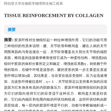
阿伯登大学生物医学物理和生物工程系
TISSUE REINFORCEMENT BY COLLAGEN
摘要
摘要:
胶原纤维对生物组织起一种拉伸增强作用．它们的功能可用
三种组织的性质来说明：腱、关节软骨和椎间盘．腱在人体的关节
周围将肌肉与骨连接在一起．关节软骨覆盖在大部分关节骨的端部
表面，椎间盘则连接着脊椎骨使得它成为一种柔性结构．增强度β由
组织中胶原的体积分量所定义和确定．增强效应系数η，则依赖于纤
维的取向．在键中纤维是波形的．腱的变形的第一步主要是拉直波
形纤维以增加η值．其结果是，当应变在低应变值时，应力会迅速增
加．当波形纤维被拉直时，η＝１．关节软骨足以支持着外加的压缩
是因为它本身具有高的内部膨胀压力．胶原纤维能增强组织则是因
为它们的取向使得它们的应变适于这种压力．椎间盘大致是柱状
的，它们由内核区和包围内核的环状结构组成．这些环状结构由胶
原层组成，每一层内的胶原纤维是平行的，但都与脊椎轴倾斜成一