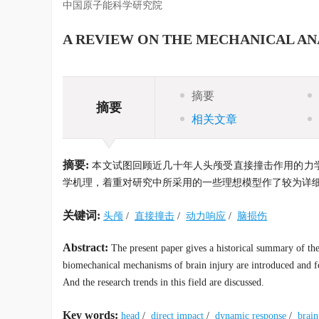
中国原子能科学研究院
A REVIEW ON THE MECHANICAL AN
摘要
摘要
相关文章
摘要:
本文试图回顾近几十年人头颅受直接撞击作用的力
学机理，着重对研究中所采用的一些理想模型作了较为详
关键词:
头颅
/
直接撞击
/
动力响应
/
脑损伤
Abstract:
The present paper gives a historical summary of the
biomechanical mechanisms of brain injury are introduced and fo
And the research trends in this field are discussed.
Key words:
head
/
direct impact
/
dynamic response
/
brain