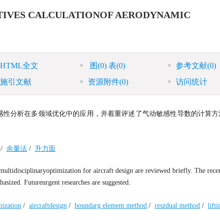
ATIVES CALCULATIONOF AERODYNAMIC
HTML全文
图
(0)
表
(0)
参考文献
(0)
施引文献
资源附件
(0)
访问统计
感性分析在多领域优化中的应用，并着重评述了气动敏感性导数的计算方
/
余量法
/
升力面
multidisciplinaryoptimization for aircraft design are reviewed briefly. The rece
phasized. Futureurgent researches are suggested.
mization
/
aircraftdesign
/
boundarg element method
/
reszdual method
/
lift