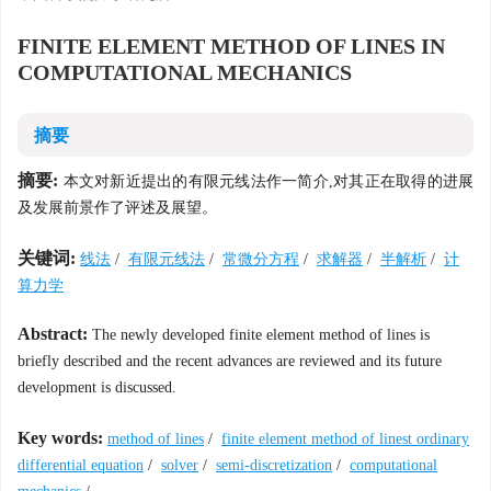
FINITE ELEMENT METHOD OF LINES IN
COMPUTATIONAL MECHANICS
摘要
摘要:
本文对新近提出的有限元线法作一简介,对其正在取得的进展
及发展前景作了评述及展望。
关键词:
线法
/
有限元线法
/
常微分方程
/
求解器
/
半解析
/
计
算力学
Abstract:
The newly developed finite element method of lines is
briefly described and the recent advances are reviewed and its future
development is discussed.
Key words:
method of lines
/
finite element method of linest ordinary
differential equation
/
solver
/
semi-discretization
/
computational