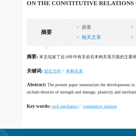
ON THE CONSTITUTIVE RELATIONS
摘要
摘要
相关文章
摘要:
本文综述了近10年中有关岩石本构关系方面的主要研
关键词:
岩石力学
/
本构关系
Abstract:
The present paper summarizes the developments in th
include-theories of strength and damage, plasticity and mechanic
Key words:
rock mechanics
/
constitutive relation