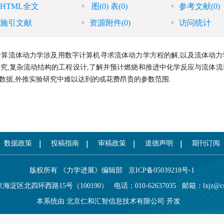
HTML全文
图
(0)
表
(0)
参考文献
(0)
施引文献
资源附件
(0)
访问统计
学展望 计算流体动力学涉及用数字计算机寻求流体动力学方程的解,以及流体动
研究,复杂流动结构的工程设计,了解并预计燃烧和推进中化学反应与流体
数据,外推实验研究中难以达到的或花费昂贵的参数范围.
数据政策
投稿指南
审稿政策
道德声明
期刊订阅
版权所有 《力学进展》编辑部
京ICP备05039218号-1
海淀区北四环西路15号（100190）
电话：010-62637035
邮箱：
lxjz@c
本系统由
北京仁和汇智信息技术有限公司
开发