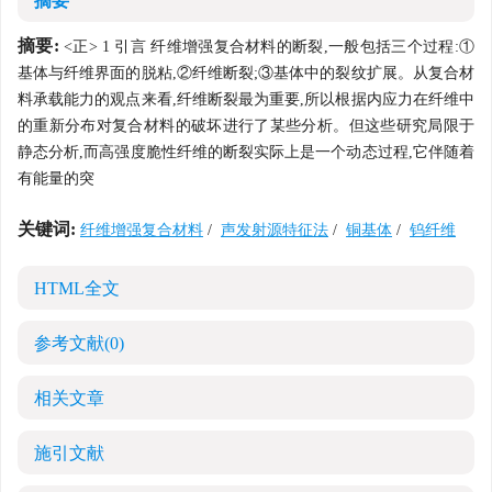
摘要
摘要:
<正> 1 引言 纤维增强复合材料的断裂,一般包括三个过程:①
基体与纤维界面的脱粘,②纤维断裂;③基体中的裂纹扩展。从复合材
料承载能力的观点来看,纤维断裂最为重要,所以根据内应力在纤维中
的重新分布对复合材料的破坏进行了某些分析。但这些研究局限于
静态分析,而高强度脆性纤维的断裂实际上是一个动态过程,它伴随着
有能量的突
关键词:
纤维增强复合材料
/
声发射源特征法
/
铜基体
/
钨纤维
HTML全文
参考文献
(0)
相关文章
施引文献