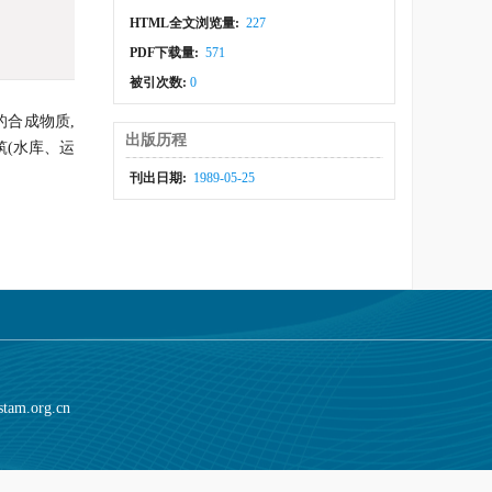
HTML全文浏览量:
227
PDF下载量:
571
被引次数:
0
的合成物质,
出版历程
(水库、运
刊出日期:
1989-05-25
stam.org.cn