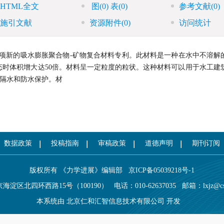
HTML全文
图
(0)
表
(0)
参考文献
(0)
施引文献
资源附件
(0)
访问统计
了一项新的吸水膨胀聚合物-矿物复合材料专利。此材料是一种在水中不溶解
时体积增大达50倍。材料呈一定粒度的粒状。这种材料可以用于水工建筑
的隔水和防水保护。材
数据政策
投稿指南
审稿政策
道德声明
期刊订阅
版权所有 《力学进展》编辑部
京ICP备05039218号-1
海淀区北四环西路15号（100190）
电话：010-62637035
邮箱：
lxjz@c
本系统由
北京仁和汇智信息技术有限公司
开发