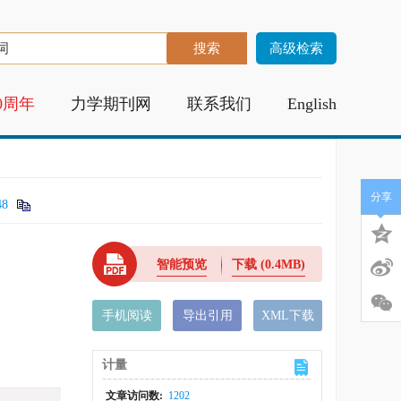
高级检索
0周年
力学期刊网
联系我们
English
分享
48
智能预览
下载
(0.4MB)
手机阅读
导出引用
XML下载
计量
文章访问数:
1202