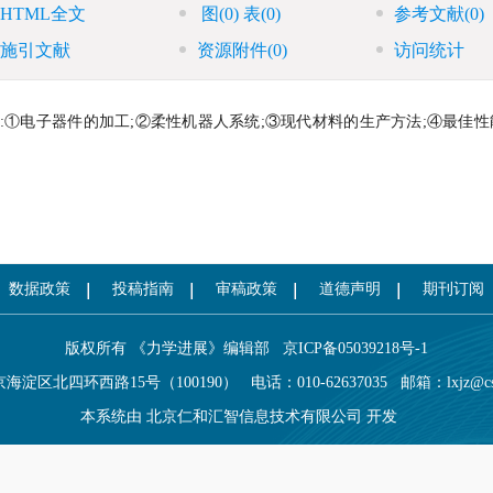
HTML全文
图
(0)
表
(0)
参考文献
(0)
施引文献
资源附件
(0)
访问统计
:①电子器件的加工;②柔性机器人系统;③现代材料的生产方法;④最佳
数据政策
投稿指南
审稿政策
道德声明
期刊订阅
版权所有 《力学进展》编辑部
京ICP备05039218号-1
海淀区北四环西路15号（100190）
电话：010-62637035
邮箱：
lxjz@c
本系统由
北京仁和汇智信息技术有限公司
开发