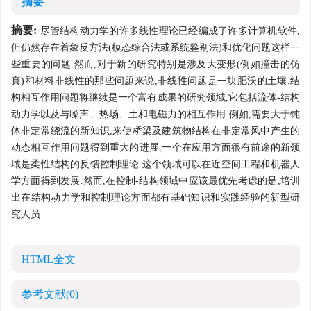
摘要
摘要:
尽管结构动力学的许多线性理论已经编成了许多计算机软件,
但仍然存在着象反方法(模态综合法或系统鉴别法)和优化问题这样一
些重要的问题.然而,对于新的研究特别是涉及大变形(例如撞击的仿
真)和材料非线性的那些问题来说,非线性问题是一块肥沃的土壤.结
构相互作用问题将继续是一个富有成果的研究领域,它包括流体-结构
动力学以及与噪声、热场、土和电磁力的相互作用.例如,需要大于钝
体非定常绕流的新知识,来使桥梁及建筑物结构在非定常风中产生的
动态相互作用问题得到重大的进展.一个在应用方面很有前途的新领
域是柔性结构的反馈控制理论.这个领域可以在近空间工程和机器人
学方面得到发展.然而,在控制-结构领域中应该最优先考虑的是,培训
出在结构动力学和控制理论方面都有基础知识和实践经验的新型研
究人员.
HTML全文
参考文献
(0)