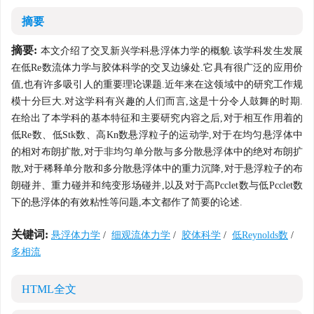
摘要
摘要:
本文介绍了交叉新兴学科悬浮体力学的概貌.该学科发生发展
在低Re数流体力学与胶体科学的交叉边缘处.它具有很广泛的应用价
值,也有许多吸引人的重要理论课题.近年来在这领域中的研究工作规
模十分巨大.对这学科有兴趣的人们而言,这是十分令人鼓舞的时期.
在给出了本学科的基本特征和主要研究内容之后,对于相互作用着的
低Re数、低Stk数、高Kn数悬浮粒子的运动学,对于在均匀悬浮体中
的相对布朗扩散,对于非均匀单分散与多分散悬浮体中的绝对布朗扩
散,对于稀释单分散和多分散悬浮体中的重力沉降,对于悬浮粒子的布
朗碰并、重力碰并和纯变形场碰并,以及对于高Pcclet数与低Pcclet数
下的悬浮体的有效粘性等问题,本文都作了简要的论述.
关键词:
悬浮体力学
/
细观流体力学
/
胶体科学
/
低Reynolds数
/
多相流
HTML全文