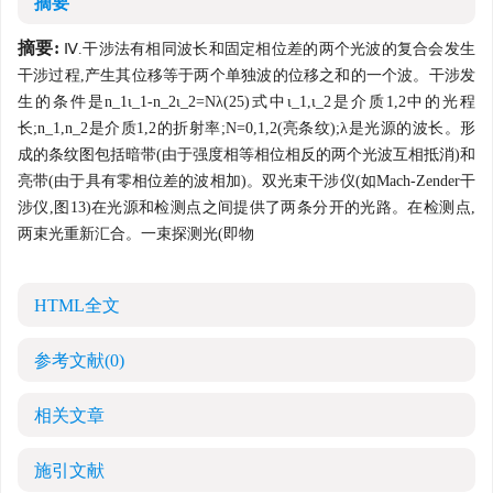
摘要
摘要:
Ⅳ.干涉法有相同波长和固定相位差的两个光波的复合会发生
干涉过程,产生其位移等于两个单独波的位移之和的一个波。干涉发
生的条件是n_1ι_1-n_2ι_2=Nλ(25)式中ι_1,ι_2是介质1,2中的光程
长;n_1,n_2是介质1,2的折射率;N=0,1,2(亮条纹);λ是光源的波长。形
成的条纹图包括暗带(由于强度相等相位相反的两个光波互相抵消)和
亮带(由于具有零相位差的波相加)。双光束干涉仪(如Mach-Zender干
涉仪,图13)在光源和检测点之间提供了两条分开的光路。在检测点,
两束光重新汇合。一束探测光(即物
HTML全文
参考文献
(0)
相关文章
施引文献