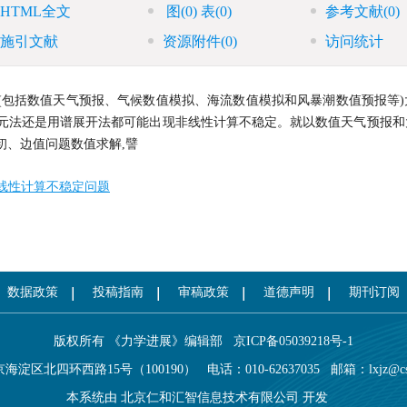
HTML全文
图
(0)
表
(0)
参考文献
(0)
施引文献
资源附件
(0)
访问统计
题(包括数值天气预报、气候数值模拟、海流数值模拟和风暴潮数值预报等
限元法还是用谱展开法都可能出现非线性计算不稳定。就以数值天气预报和
初、边值问题数值求解,譬
线性计算不稳定问题
数据政策
投稿指南
审稿政策
道德声明
期刊订阅
版权所有 《力学进展》编辑部
京ICP备05039218号-1
海淀区北四环西路15号（100190）
电话：010-62637035
邮箱：
lxjz@c
本系统由
北京仁和汇智信息技术有限公司
开发