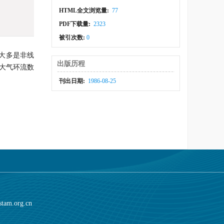
HTML全文浏览量:
77
PDF下载量:
2323
被引次数:
0
)大多是非线
出版历程
大气环流数
刊出日期:
1986-08-25
stam.org.cn