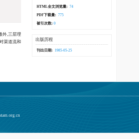
HTML全文浏览量:
74
PDF下载量:
775
被引次数:
0
外,三层理
出版历程
对渠道流和
刊出日期:
1985-05-25
stam.org.cn