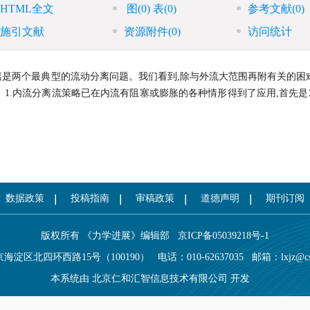
HTML全文
图
(0)
表
(0)
参考文献
(0)
施引文献
资源附件
(0)
访问统计
是两个最典型的流动分离问题。我们看到,除与外流大范围再附有关的困难
1.内流分离流策略已在内流有阻塞或膨胀的各种情形得到了应用,首先是
数据政策
投稿指南
审稿政策
道德声明
期刊订阅
版权所有 《力学进展》编辑部
京ICP备05039218号-1
海淀区北四环西路15号（100190）
电话：010-62637035
邮箱：
lxjz@c
本系统由
北京仁和汇智信息技术有限公司
开发