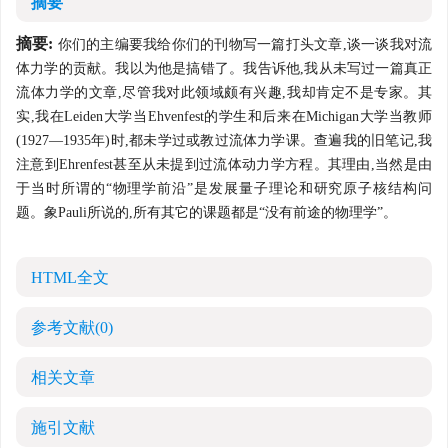
摘要
摘要:
你们的主编要我给你们的刊物写一篇打头文章,谈一谈我对流
体力学的贡献。我以为他是搞错了。我告诉他,我从未写过一篇真正
流体力学的文章,尽管我对此领域颇有兴趣,我却肯定不是专家。其
实,我在Leiden大学当Ehvenfest的学生和后来在Michigan大学当教师
(1927—1935年)时,都未学过或教过流体力学课。查遍我的旧笔记,我
注意到Ehrenfest甚至从未提到过流体动力学方程。其理由,当然是由
于当时所谓的“物理学前沿”是发展量子理论和研究原子核结构问
题。象Pauli所说的,所有其它的课题都是“没有前途的物理学”。
HTML全文
参考文献
(0)
相关文章
施引文献