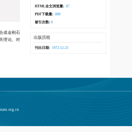
HTML全文浏览量:
87
PDF下载量:
899
被引次数:
0
合成金刚石
出版历程
有关理论。对
刊出日期:
1972-12-25
stam.org.cn