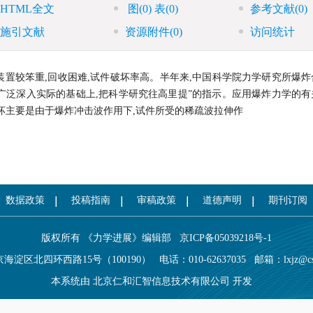
HTML全文
图
(0)
表
(0)
参考文献
(0)
施引文献
资源附件
(0)
访问统计
置较笨重,回收困难,试件破坏率高。半年来,中国科学院力学研究所爆炸
在广泛深入实际的基础上,把科学研究往高里提”的指示。应用爆炸力学的
坏主要是由于爆炸冲击波作用下,试件所受的稀疏波拉伸作
数据政策
投稿指南
审稿政策
道德声明
期刊订阅
版权所有 《力学进展》编辑部
京ICP备05039218号-1
海淀区北四环西路15号（100190）
电话：010-62637035
邮箱：
lxjz@c
本系统由
北京仁和汇智信息技术有限公司
开发