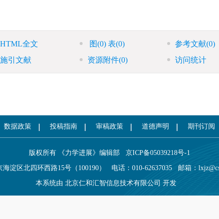
HTML全文
图
(0)
表
(0)
参考文献
(0)
施引文献
资源附件
(0)
访问统计
数据政策
投稿指南
审稿政策
道德声明
期刊订阅
版权所有 《力学进展》编辑部
京ICP备05039218号-1
海淀区北四环西路15号（100190）
电话：010-62637035
邮箱：
lxjz@c
本系统由
北京仁和汇智信息技术有限公司
开发