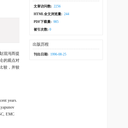
文章访问数:
2256
HTML全文浏览量:
244
PDF下载量:
985
被引次数:
0
出版历程
划混沌而提
刊出日期:
1996-08-25
论的观点对
比较，并较
cent years.
 Lyapunov
, SC, EMC