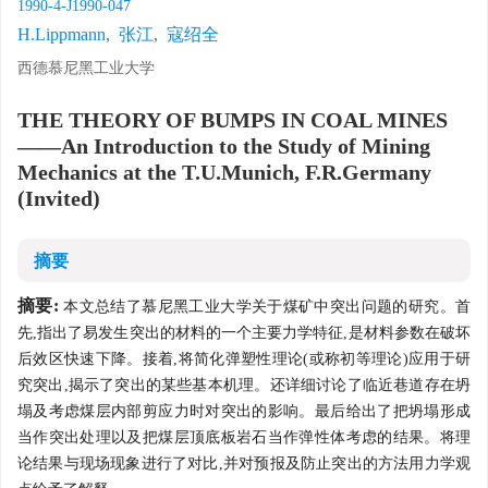
1990-4-J1990-047
H.Lippmann
,
张江
,
寇绍全
西德慕尼黑工业大学
THE THEORY OF BUMPS IN COAL MINES
——An Introduction to the Study of Mining
Mechanics at the T.U.Munich, F.R.Germany
(Invited)
摘要
摘要:
本文总结了慕尼黑工业大学关于煤矿中突出问题的研究。首
先,指出了易发生突出的材料的一个主要力学特征,是材料参数在破坏
后效区快速下降。接着,将简化弹塑性理论(或称初等理论)应用于研
究突出,揭示了突出的某些基本机理。还详细讨论了临近巷道存在坍
塌及考虑煤层内部剪应力时对突出的影响。最后给出了把坍塌形成
当作突出处理以及把煤层顶底板岩石当作弹性体考虑的结果。将理
论结果与现场现象进行了对比,并对预报及防止突出的方法用力学观