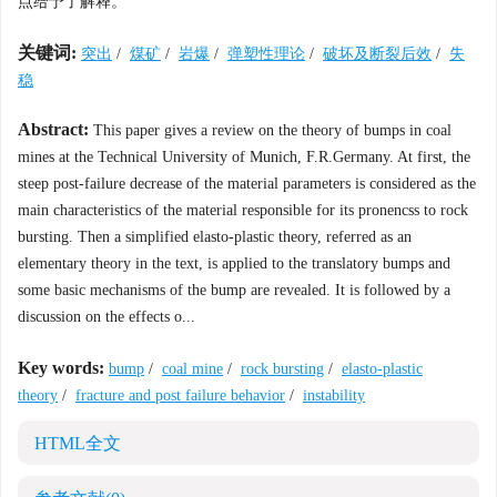
点给予了解释。
关键词:
突出
/
煤矿
/
岩爆
/
弹塑性理论
/
破坏及断裂后效
/
失
稳
Abstract:
This paper gives a review on the theory of bumps in coal
mines at the Technical University of Munich, F.R.Germany. At first, the
steep post-failure decrease of the material parameters is considered as the
main characteristics of the material responsible for its pronencss to rock
bursting. Then a simplified elasto-plastic theory, referred as an
elementary theory in the text, is applied to the translatory bumps and
some basic mechanisms of the bump are revealed. It is followed by a
discussion on the effects o...
Key words:
bump
/
coal mine
/
rock bursting
/
elasto-plastic
theory
/
fracture and post failure behavior
/
instability
HTML全文